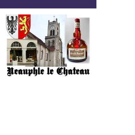
L'histoire de
Grand
Marnier
Comment est née la distillerie
Grand Marnier au coeur du
village, son histoire...