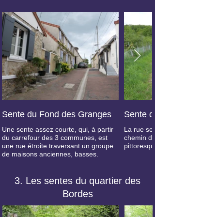
Sente du Fond des Granges
Sente du Fond des Gra
Une sente assez courte, qui, à partir
La rue se transforme ensuite 
du carrefour des 3 communes, est
chemin descendant vers le val
une rue étroite traversant un groupe
pittoresque de la Chapelle Sa
de maisons anciennes, basses.
3. Les sentes du quartier des
Bordes