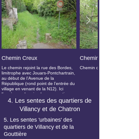
Chemin Creux
Chemin Creux
Le chemin rejoint la rue des Bordes,
Chemin qui mérite bien son 
limitrophe avec Jouars-Pontchartrain,
au début de l’Avenue de la
République (rond point de l’entrée du
village en venant de la N12). Ici
l’accès au chemin, dans sa partie
basse, au n° 5 de la rue des Bordes
4. Les sentes des quartiers de
Villancy et de Chatron
5. Les sentes 'urbaines' des
quartiers de Villancy et de la
Gouttière