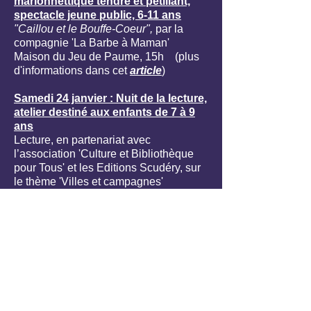
marionnettique tendre et pétillant,
spectacle jeune public, 6-11 ans
"Caillou et le Bouffe-Coeur",
par la
compagnie 'La Barbe à Maman'
Maison du Jeu de Paume, 15h (plus
d'informations dans cet
article
)
Samedi 24 janvier : Nuit de la lecture,
atelier destiné aux
enfants de 7 à 9
ans
Lecture, en partenariat avec
l’association 'Culture et Bibliothèque
pour Tous' et les Editions Scudéry, sur
le thème 'Villes et campagnes'
Maison du Jeu de Paume, sessions à
10h30 et 11h45 (plus d'informations
dans cet
article
)
Du 19 au 21 mars : Hommage à
Marguerite Duras
(disparue il y a 30
ans, en mars 1996)
Exposition de photos inédites, de
peintures, conférence, et concert-