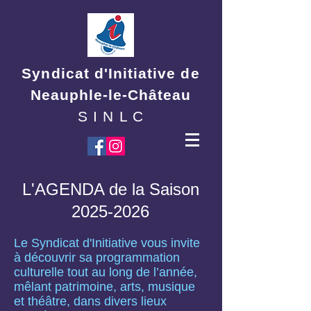
Syndicat d'Initiative de
Neauphle-le-Château
S I N L C
L'AGENDA de la Saison
2025-2026
Le Syndicat d'Initiative vous invite
à découvrir sa programmation
culturelle tout au long de l’année,
mêlant patrimoine, arts, musique
et théâtre, dans divers lieux